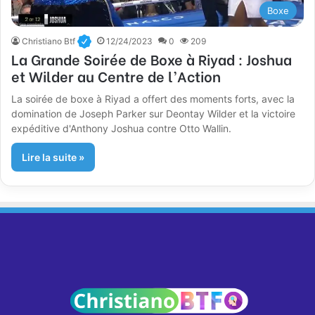
Boxe
Christiano Btf
12/24/2023
0
209
La Grande Soirée de Boxe à Riyad : Joshua
et Wilder au Centre de l’Action
La soirée de boxe à Riyad a offert des moments forts, avec la
domination de Joseph Parker sur Deontay Wilder et la victoire
expéditive d'Anthony Joshua contre Otto Wallin.
Lire la suite »