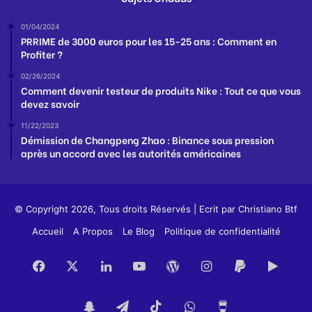
01/04/2024
PRRIME de 3000 euros pour les 15-25 ans : Comment en
Profiter ?
02/26/2024
Comment devenir testeur de produits Nike : Tout ce que vous
devez savoir
11/22/2023
Démission de Changpeng Zhao : Binance sous pression
après un accord avec les autorités américaines
© Copyright 2026, Tous droits Réservés | Ecrit par
Christiano Btf
Accueil
A Propos
Le Blog
Politique de confidentialité
Facebook
X
Linkedin
YouTube
WordPress
Instagram
PayPal
Goog
Play
Snapchat
Telegram
TikTok
WhatsApp
Buy