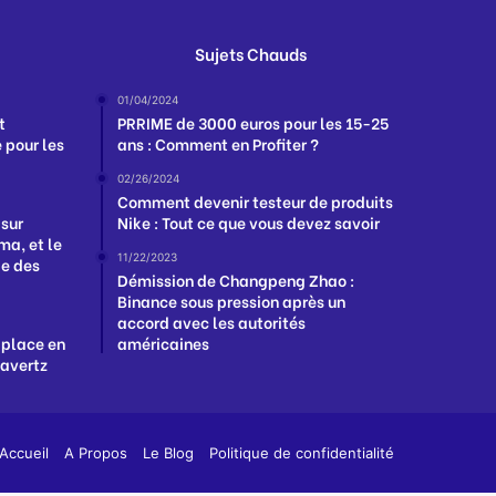
Sujets Chauds
01/04/2024
t
PRRIME de 3000 euros pour les 15-25
 pour les
ans : Comment en Profiter ?
02/26/2024
Comment devenir testeur de produits
 sur
Nike : Tout ce que vous devez savoir
a, et le
11/22/2023
ge des
Démission de Changpeng Zhao :
Binance sous pression après un
accord avec les autorités
 place en
américaines
Havertz
App
y
Accueil
A Propos
Le Blog
Politique de confidentialité