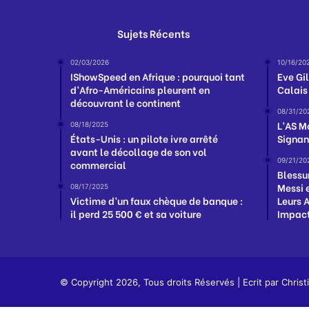
Sujets Récents
02/03/2026
10/16/20
IShowSpeed en Afrique : pourquoi tant
Eve Gi
d’Afro-Américains pleurent en
Calais
découvrant le continent
08/31/20
L’AS M
08/18/2025
États-Unis : un pilote ivre arrêté
Signan
avant le décollage de son vol
09/21/20
commercial
Blessu
Messi e
08/17/2025
Victime d’un faux chèque de banque :
Leurs 
il perd 25 500 € et sa voiture
Impact
© Copyright 2026, Tous droits Réservés | Ecrit par
Christ