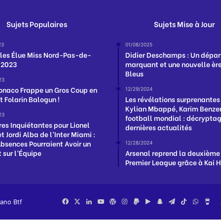
Sujets Populaires
Sujets Mise à Jour
23
01/08/2025
lles Élue Miss Nord-Pas-de-
Didier Deschamps : Un dépar
 2023
marquant et une nouvelle ère
Bleus
23
onaco Frappe un Gros Coup en
12/29/2024
t Folarin Balogun !
Les révélations surprenantes
Kylian Mbappé, Karim Benzem
23
football mondial : décrypta
res Inquiétantes pour Lionel
dernières actualités
t Jordi Alba de l’Inter Miami :
Absences Pourraient Avoir un
12/28/2024
 sur l’Équipe
Arsenal reprend la deuxième
Premier League grâce à Kai 
iano Btf
Facebook
X
Linkedin
YouTube
WordPress
Instagram
PayPal
Google
Snapchat
Telegram
TikTok
Whats
Bu
Play
Me