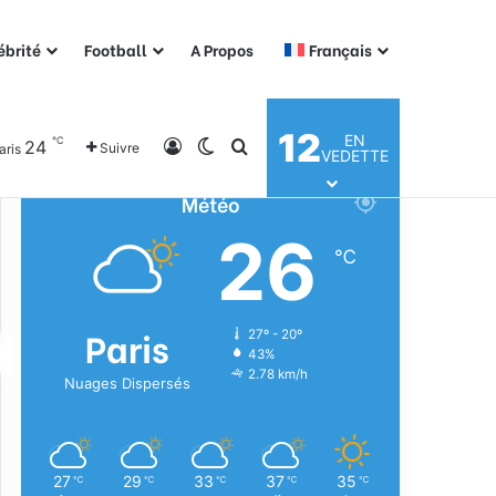
ébrité
Football
A Propos
Français
12
EN
℃
24
Connexion
Switch skin
Rechercher
Suivre
aris
VEDETTE
Météo
26
℃
Paris
27º - 20º
43%
2.78 km/h
Nuages Dispersés
27
29
33
37
35
℃
℃
℃
℃
℃