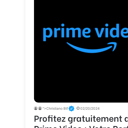
">Christiano Btf
02/20/2024
Profitez gratuitement
Prime Video : Votre Por