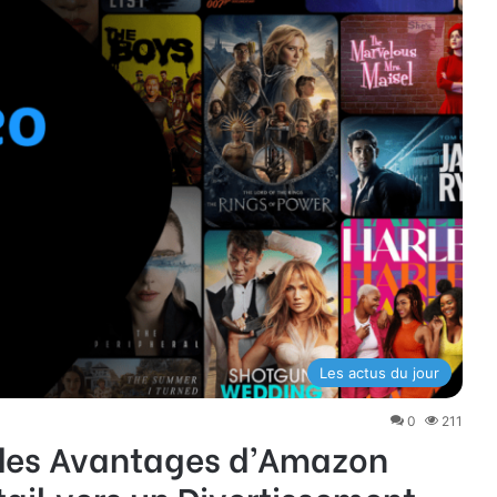
Les actus du jour
0
211
 des Avantages d’Amazon
tail vers un Divertissement