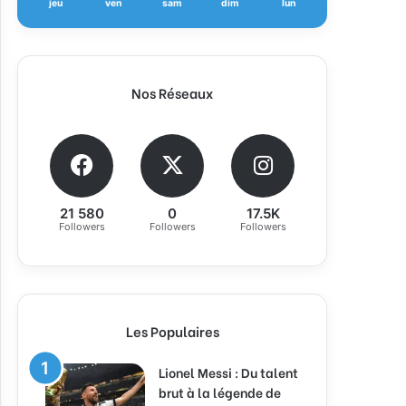
jeu
ven
sam
dim
lun
Nos Réseaux
21 580
0
17.5K
Followers
Followers
Followers
Les Populaires
Lionel Messi : Du talent
brut à la légende de