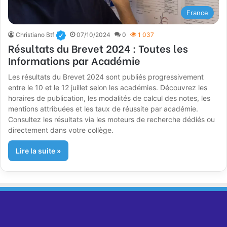
France
Christiano Btf
07/10/2024
0
1 037
Résultats du Brevet 2024 : Toutes les
Informations par Académie
Les résultats du Brevet 2024 sont publiés progressivement
entre le 10 et le 12 juillet selon les académies. Découvrez les
horaires de publication, les modalités de calcul des notes, les
mentions attribuées et les taux de réussite par académie.
Consultez les résultats via les moteurs de recherche dédiés ou
directement dans votre collège.
Lire la suite »