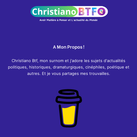
h
:
A Mon Propos !
Christiano Btf, mon surnom et j'adore les sujets d'actualités
politiques, historiques, dramaturgiques, cinéphiles, poétique et
autres. Et je vous partages mes trouvailles.