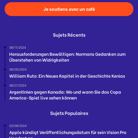
Je soutiens avec un café
Sujets Récents
08/11/2024
Herausforderungen Bewältigen: Normans Gedanken zum
Überstehen von Widrigkeiten
06/26/2024
William Ruto: Ein Neues Kapitel in der Geschichte Kenias
06/21/2024
Argentinien gegen Kanada: Wo und wann Sie das Copa
America-Spiel live sehen können
Sujets Populaires
02/09/2024
Apple kündigt Veröffentlichungsdatum für sein Vision Pro
Headset an