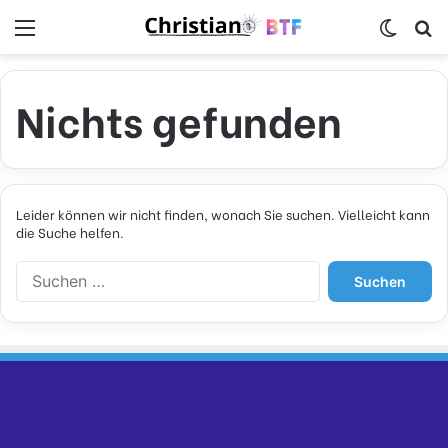
Menü
Skin u
S
Nichts gefunden
Leider können wir nicht finden, wonach Sie suchen. Vielleicht kann
die Suche helfen.
S
u
c
h
e
n
n
a
c