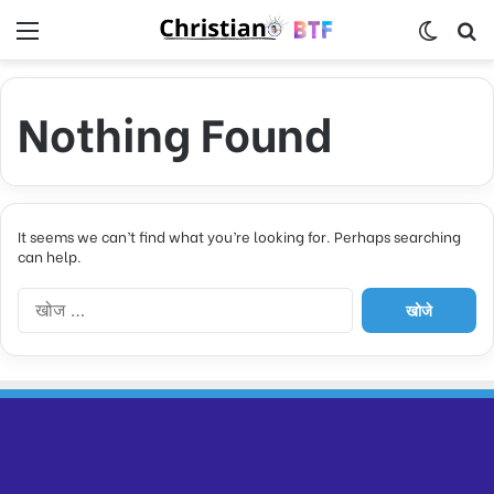
Menu
Switch
S
Nothing Found
It seems we can’t find what you’re looking for. Perhaps searching
can help.
नि
म्न
को
खो
जें
: