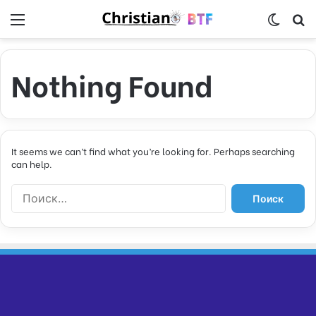
Menu
Switch
S
Nothing Found
It seems we can’t find what you’re looking for. Perhaps searching
can help.
Н
а
й
т
и
: