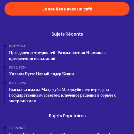
Je soutiens avec un café
Sujets Récents
08/11/2024
Преодоление трудностей: Размышления Нормана о
преодолении испытаний
06/26/2024
Уильям Руто: Новый лидер Кении
03/30/2024
Высылка имама Махджуба Махджуби подтверждена
Государственным советом: ключевое решение в борьбе с
экстремизмом
Sujets Populaires
10/22/2023
Рахма Зейн: Смелый Голос, Противостоящий Дезинформации