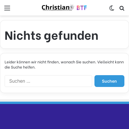
Menü
Skin u
S
Nichts gefunden
Leider können wir nicht finden, wonach Sie suchen. Vielleicht kann
die Suche helfen.
S
u
c
h
e
n
n
a
c