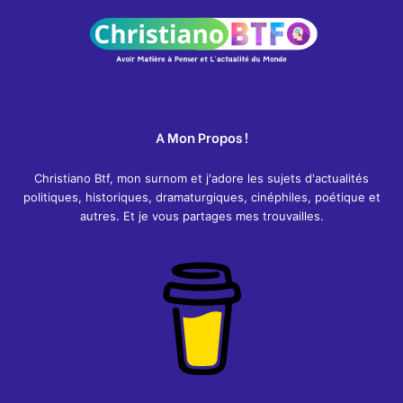
h
:
A Mon Propos !
Christiano Btf, mon surnom et j'adore les sujets d'actualités
politiques, historiques, dramaturgiques, cinéphiles, poétique et
autres. Et je vous partages mes trouvailles.