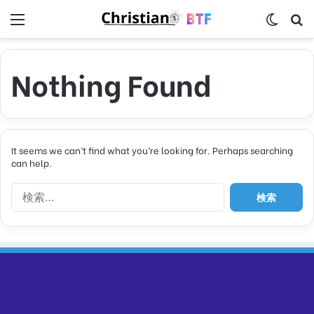
Menu
Switch
S
Nothing Found
It seems we can’t find what you’re looking for. Perhaps searching
can help.
検
索
: