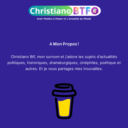
A Mon Propos !
Christiano Btf, mon surnom et j'adore les sujets d'actualités
politiques, historiques, dramaturgiques, cinéphiles, poétique et
autres. Et je vous partages mes trouvailles.