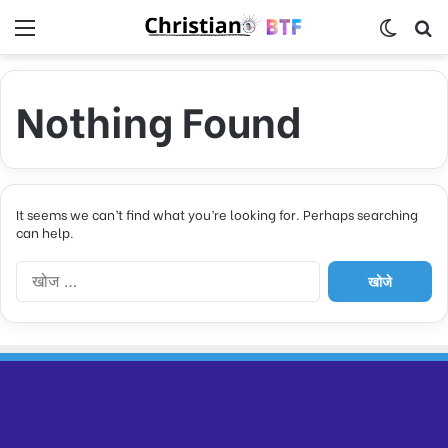
Menu
Switch
S
Nothing Found
It seems we can’t find what you’re looking for. Perhaps searching
can help.
नि
म्न
को
खो
जें
: