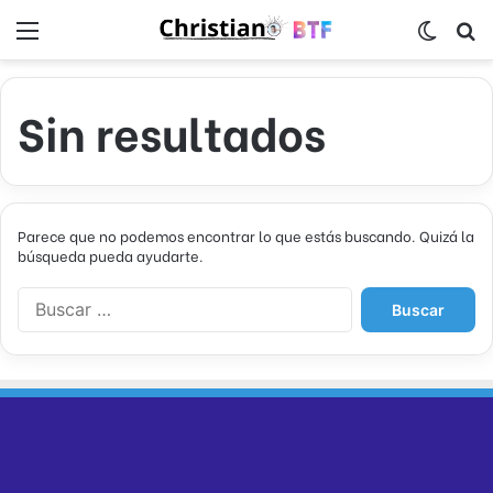
Menú
Switch
B
Sin resultados
Parece que no podemos encontrar lo que estás buscando. Quizá la
búsqueda pueda ayudarte.
B
u
s
c
a
r
: