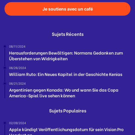
Je soutiens avec un café
Sujets Récents
08/11/2024
Herausforderungen Bewältigen: Normans Gedanken zum
Überstehen von Widrigkeiten
06/26/2024
William Ruto: Ein Neues Kapitel in der Geschichte Kenias
06/21/2024
Argentinien gegen Kanada: Wo und wann Sie das Copa
America-Spiel live sehen können
Sujets Populaires
02/09/2024
Apple kündigt Veröffentlichungsdatum für sein Vision Pro
Headset an