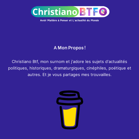
h
:
A Mon Propos !
Christiano Btf, mon surnom et j'adore les sujets d'actualités
politiques, historiques, dramaturgiques, cinéphiles, poétique et
autres. Et je vous partages mes trouvailles.