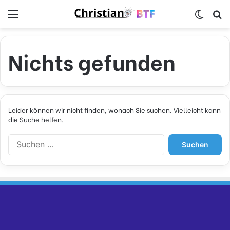
Menü
Skin u
S
Nichts gefunden
Leider können wir nicht finden, wonach Sie suchen. Vielleicht kann
die Suche helfen.
S
u
c
h
e
n
n
a
c