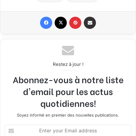
Facebook
X
Pinterest
Share via Email
Restez à jour !
Abonnez-vous à notre liste
d'email pour les actus
quotidiennes!
Soyez informé en premier des nouvelles publications.
E
n