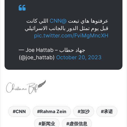
اللي كانت
@CNN
عرفتوها هاي تبعت
قبل يوم تمثل الدور بالجانب الاسرائيلي
pic.twitter.com/FviMgMncXH
— Joe Hattab – جهاد حطاب
(@joe_hattab)
October 20, 2023
CNN
Rahma Zein
加沙
承诺
新闻业
虚假信息