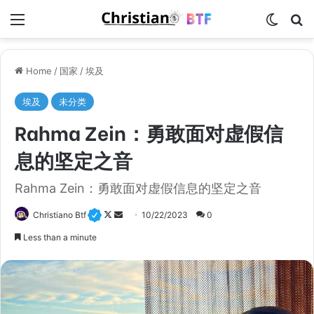
Menu
Switch
S
Home
/
国家
/
埃及
埃及
未分类
Rahma Zein：勇敢面对虚假信
息的坚定之音
Rahma Zein：勇敢面对虚假信息的坚定之音
Christiano Btf
F
S
10/22/2023
0
o
e
Less than a minute
l
n
l
d
o
a
w
n