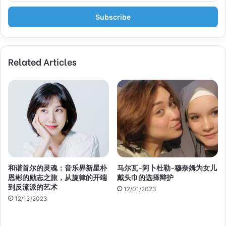
t
e
r
y
o
Related Articles
u
r
E
m
a
i
l
a
d
d
和谐首尔的灵魂：音乐界新星朴
马尔瓦-阿卜杜勒-穆奈姆为女儿
r
恩彬的励志之旅，从旋律的开端
戴头巾的选择辩护
e
到反流派的艺术
s
12/01/2023
s
12/13/2023