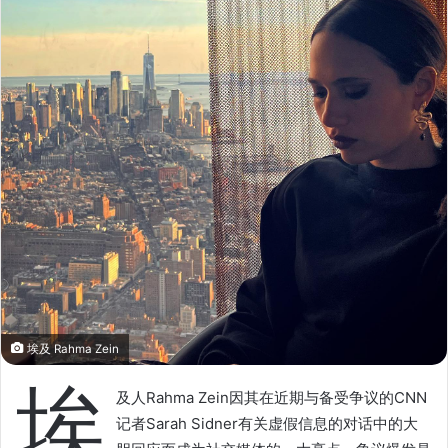
o
e
n
m
X
a
i
l
埃及 Rahma Zein
埃
及人Rahma Zein因其在近期与备受争议的CNN
记者Sarah Sidner有关虚假信息的对话中的大