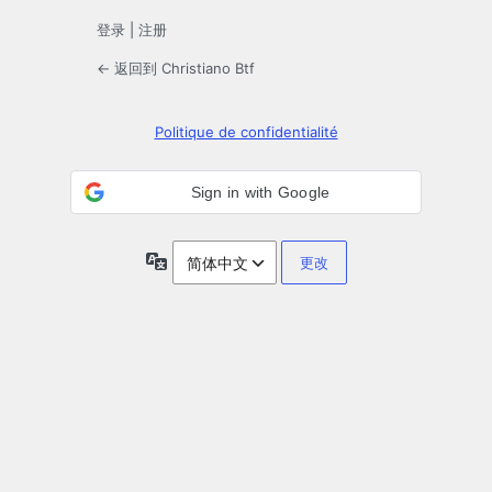
登录
|
注册
← 返回到 Christiano Btf
Politique de confidentialité
Sign in with Google
语
言