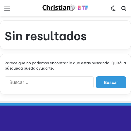
Menú
Switch
B
Sin resultados
Parece que no podemos encontrar lo que estás buscando. Quizá la
búsqueda pueda ayudarte.
B
u
s
c
a
r
: