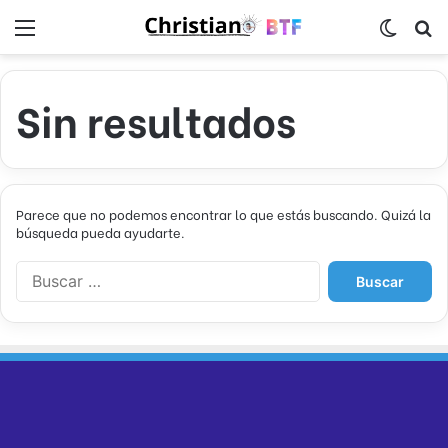
Menú
Switch
B
Sin resultados
Parece que no podemos encontrar lo que estás buscando. Quizá la
búsqueda pueda ayudarte.
B
u
s
c
a
r
: