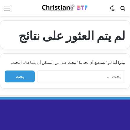
بحث عن
الوضع المظلم
الق
لم يتم العثور على نتائج
يبدوا أننا لم ’ نستطع أن نجد ما ’ تبحث عنه. من الممكن أن يساعدك البحث.
ا
ل
ب
ح
ث
ع
ن
: