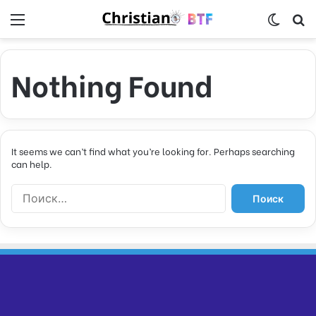
Menu
Switch
S
Nothing Found
It seems we can’t find what you’re looking for. Perhaps searching
can help.
Н
а
й
т
и
: