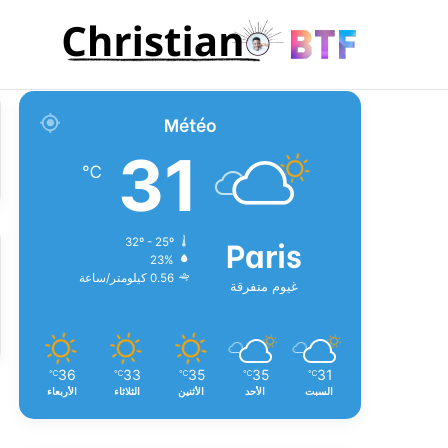
Météo
31
℃
Paris
32º - 25º
23%
0.56 كيلومتر/ساعة
غيوم متفرقة
36
33
35
35
31
℃
℃
℃
℃
℃
السبت
الأحد
الأثنين
الثلاثاء
الأربعاء