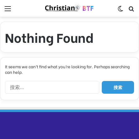
Menu
Switch
S
Nothing Found
It seems we can’t find what you’re looking for. Perhaps searching
can help.
搜
索
：