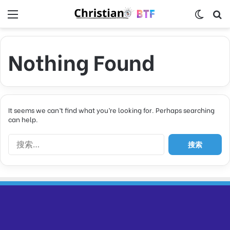
Menu
Switch
S
Nothing Found
It seems we can’t find what you’re looking for. Perhaps searching
can help.
搜
索
：