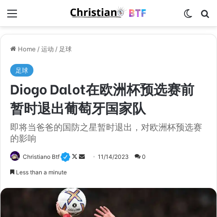
Menu
Switch
S
Home
/
运动
/
足球
足球
Diogo Dalot在欧洲杯预选赛前
暂时退出葡萄牙国家队
即将当爸爸的国防之星暂时退出，对欧洲杯预选赛
的影响
Christiano Btf
F
S
11/14/2023
0
o
e
Less than a minute
l
n
l
d
o
a
w
n