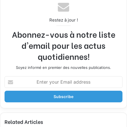
Restez à jour !
Abonnez-vous à notre liste
d'email pour les actus
quotidiennes!
Soyez informé en premier des nouvelles publications.
E
n
t
e
r
y
o
Related Articles
u
r