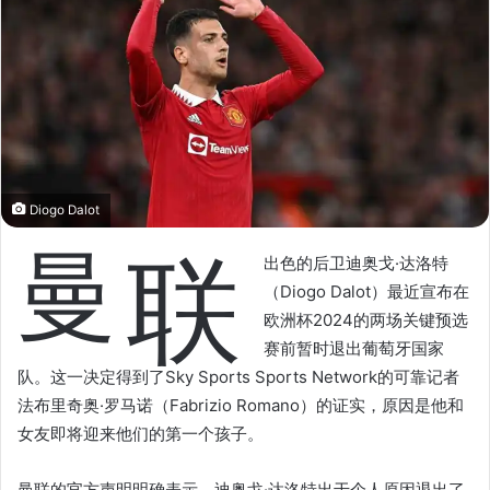
o
e
n
m
X
a
i
l
Diogo Dalot
曼
联
出色的后卫迪奥戈·达洛特
（Diogo Dalot）最近宣布在
欧洲杯2024的两场关键预选
赛前暂时退出葡萄牙国家
队。这一决定得到了Sky Sports Sports Network的可靠记者
法布里奇奥·罗马诺（Fabrizio Romano）的证实，原因是他和
女友即将迎来他们的第一个孩子。
曼联的官方声明明确表示，迪奥戈·达洛特出于个人原因退出了