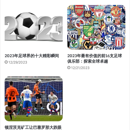
E
m
a
i
l
a
d
d
2023年足球界的十大精彩瞬间
2023年最有价值的前16支足球
r
俱乐部：探索全球卓越
e
12/29/2023
s
12/21/2023
s
顿涅茨克矿工让巴塞罗那大跌眼