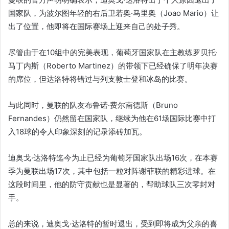
国家队，为波尔图年轻的右后卫若奥·马里奥（Joao Mario）让
出了位置，他即将在国际赛场上迎来自己的处子秀。
尽管由于在10组中的完美表现，葡萄牙国家队在主教练罗贝托·
马丁内斯（Roberto Martinez）的带领下已经确保了明年决赛
的席位，但达洛特将错过与列支敦士登和冰岛的比赛。
与此同时，曼联的队友布鲁诺·费尔南德斯（Bruno
Fernandes）仍然留在国家队，继续为他在61场国际比赛中打
入18球的令人印象深刻的记录添砖加瓦。
迪奥戈·达洛特迄今为止已经为葡萄牙国家队出场16次，在本赛
季为曼联出场17次，其中包括一粒对阵谢菲联的精彩进球。在
这段时间里，他的防守贡献也是显著的，帮助球队三次零封对
手。
总的来说，迪奥戈·达洛特的暂时退出，受到即将成为父亲的喜