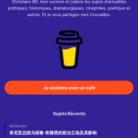
Christiano Btf, mon surnom et j'adore les sujets d'actualités
politiques, historiques, dramaturgiques, cinéphiles, poétique et
autres. Et je vous partages mes trouvailles.
Je soutiens avec un café
Sujets Récents
06/26/2024
肯尼亚总统乌胡鲁·肯雅塔的政治立场及其影响