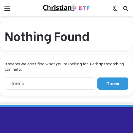
Menu
Switch
S
Nothing Found
It seems we can’t find what you’re looking for. Perhaps searching
can help.
Н
а
й
т
и
: