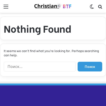
Menu
Switch
S
Nothing Found
It seems we can’t find what you’re looking for. Perhaps searching
can help.
Н
а
й
т
и
: