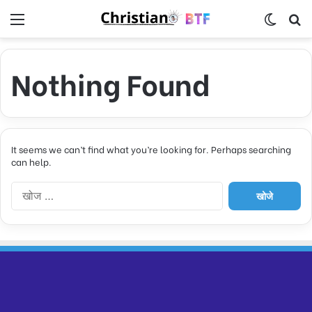
Menu
Switch
S
Nothing Found
It seems we can’t find what you’re looking for. Perhaps searching
can help.
नि
म्न
को
खो
जें
: