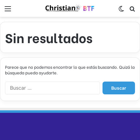
Menú
Switch
B
Sin resultados
Parece que no podemos encontrar lo que estás buscando. Quizá la
búsqueda pueda ayudarte.
B
u
s
c
a
r
: