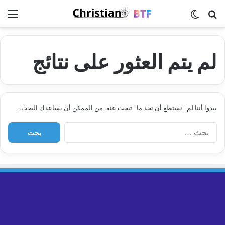
بحث عن
الوضع المظلم
الق
لم يتم العثور على نتائج
يبدوا أننا لم ’ نستطع أن نجد ما ’ تبحث عنه. من الممكن أن يساعدك البحث.
ا
ل
ب
ح
ث
ع
ن
: