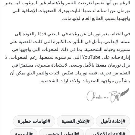
الرغم من أنها نفسها تعرضت للتنمر والاهتمام غير المرغوب فيه. يعبر
نورمان عن امتنانه لدعمها الثابت ويدرك الصعوبات الإضافية التي
واجهتها بسبب الطابع العام للاتهامات.
في الختام، يعبر نورمان عن رغبته في المضي قدمًا والعودة إلى
عمله الإبداعي. يتأمل في التأثيرات الكبيرة التي كانت للقضية على
مسيرته وحياته الشخصية، بما في ذلك الصعوبات التي واجهها في
إدارة قناته على YouTube التي تم تشويه سمعتها. رغم الصعوبات، لا
يزال نورمان مفعمًا بالأمل ويسعى لاستعادة مسيرته، مستمرًا في
التعلم من تجربته. قصة نورمان تعكس الثبات والنمو الذي يمكن أن
ينشأ من مواجهة الصعوبات والاختبارات الشخصية.
إعادة تأهيل
إغلاق القضية
اتهامات خطيرة
الاعتداء الإعلامي
التطور الشخصي
السمعة