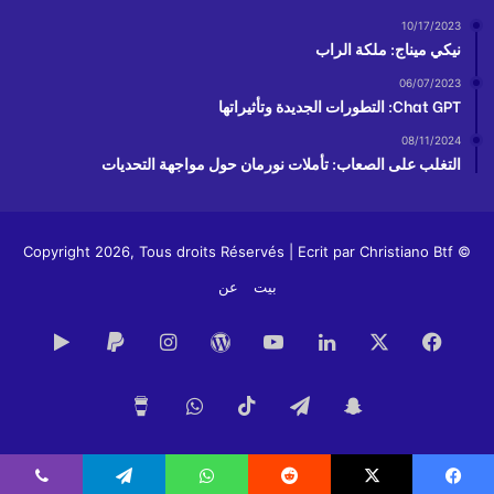
10/17/2023
نيكي ميناج: ملكة الراب
06/07/2023
Chat GPT: التطورات الجديدة وتأثيراتها
08/11/2024
التغلب على الصعاب: تأملات نورمان حول مواجهة التحديات
Christiano Btf
© Copyright 2026, Tous droits Réservés | Ecrit par
بيت
عن
فيسبوك
X
لينكدإن
يوتيوب
ووردبريس
انستقرام
‏oogle
Play
سناب
تيلقرام
‫TikTok
واتساب
‫Buy
تشات
Me