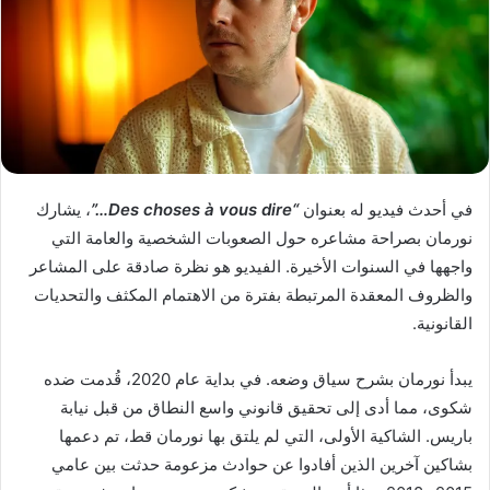
o
ي
n
د
X
ا
إ
ل
ك
ت
ر
في أحدث فيديو له بعنوان
“Des choses à vous dire…”
، يشارك
و
نورمان بصراحة مشاعره حول الصعوبات الشخصية والعامة التي
ن
واجهها في السنوات الأخيرة. الفيديو هو نظرة صادقة على المشاعر
ي
والظروف المعقدة المرتبطة بفترة من الاهتمام المكثف والتحديات
ا
القانونية.
يبدأ نورمان بشرح سياق وضعه. في بداية عام 2020، قُدمت ضده
شكوى، مما أدى إلى تحقيق قانوني واسع النطاق من قبل نيابة
باريس. الشاكية الأولى، التي لم يلتق بها نورمان قط، تم دعمها
بشاكين آخرين الذين أفادوا عن حوادث مزعومة حدثت بين عامي