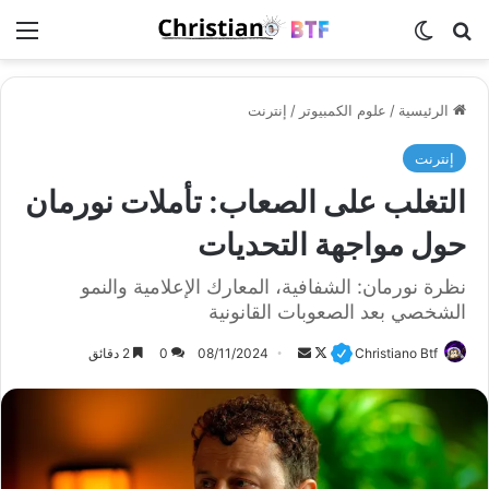
بحث عن
الوضع المظلم
الق
الرئيسية
/
علوم الكمبيوتر
/
إنترنت
إنترنت
التغلب على الصعاب: تأملات نورمان
حول مواجهة التحديات
نظرة نورمان: الشفافية، المعارك الإعلامية والنمو
الشخصي بعد الصعوبات القانونية
Christiano Btf
F
أ
08/11/2024
0
2 دقائق
o
ر
l
س
l
ل
o
ب
w
ر