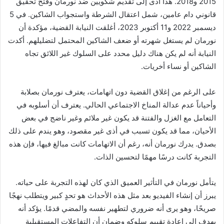
2015 و2018. هذا أدى إلى تقديم شكويين ضد نورمان وفتح تحقيق
قانوني دام عامين، شمل اعتقال الشرطة واستجواب الشاكين. في 5
ديسمبر 2022 و11 أكتوبر 2023، أغلقت النيابة القضية، مؤكدة أن
نورمان لم يستغل شهرته أو ضعف الشاكين المحتمل لتضليلهم. أكدت
النيابة أنه لم يكن هناك دليل محدد على السلوك غير اللائق تجاه
الشاكين أو نساء أخريات.
على الرغم من إغلاق القضية دون اتهامات، يعترف نورمان بصلابة
وأحياناً عدم عدالة المناخ الاجتماعي الحالي. يعترف أن أسلوبه في
التعامل مع الغزل والفتنة قد يكون غير ملائم وغير ناضج في بعض
الأحيان، مما قد يكون تسبب في أذى غير مقصود، وهو يندم على ذلك
بصدق. يدرك نورمان أنه، رغم أن الاتهامات كانت مبالغ فيها، فإن هذه
التجربة كانت درسًا مهمًا لتحسين الذات.
يتأمل نورمان في التأثير العميق الذي كان لهذه التجربة على حياته.
يبرز أن إنشاء الفيديو بعد مثل هذه الأحداث هو تحدٍ كبير ويتطلب نهجًا
صريحًا، وهو يرى أنه ضروري لتطهير نفسه والمضي قدمًا. يؤكد أنه
يهدف إلى إعادة تقييم سلوكه وضمان أن التفاعلات المستقبلية