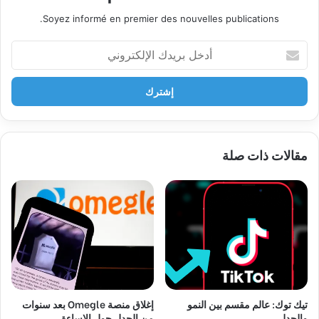
Soyez informé en premier des nouvelles publications.
أ
د
خ
ل
ب
ر
ي
مقالات ذات صلة
د
ك
ا
ل
إ
ل
ك
ت
ر
و
تيك توك: عالم مقسم بين النمو
إغلاق منصة Omegle بعد سنوات
ن
والجدل
من الجدل حول الإساءة
ي