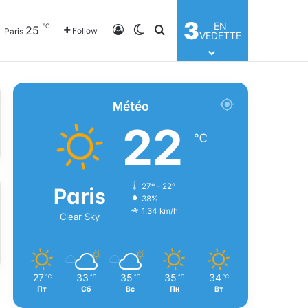
3
EN
℃
25
Log In
Switch skin
Search for
Follow
Paris
VEDETTE
Météo
22
℃
Paris
27º - 22º
38%
1.34 km/h
Clear Sky
27
33
35
35
34
℃
℃
℃
℃
℃
Пт
Сб
Вс
Пн
Вт