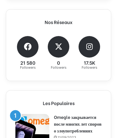
Nos Réseaux
21 580
0
17.5K
Followers
Followers
Followers
Les Populaires
Omegle закрывается
после многих лет споров
о злоупотреблениях
11/09/2023