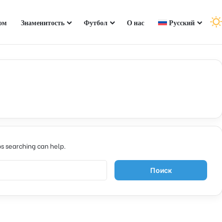
ом
Знаменитость
Футбол
О нас
Русский
ps searching can help.
Н
а
й
т
и
: