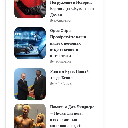
Погружение в Историю
Берлина до «Бумажного
Дома»
12/30/2023
Opus Clips:
Преобразуйте ваши
видео с помощью
искусственного
интеллекта
01/24/2024
Уильям Руто: Новый
лидер Кении
06/26/2024
Память о Джо Линднере
— Икона фитнеса,
вдохновившая
миллионы людей