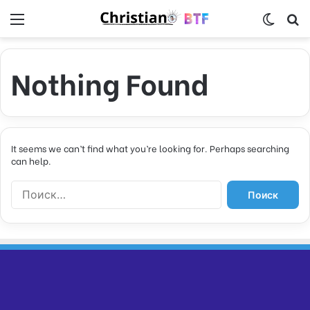
Menu
Switch
S
Nothing Found
It seems we can’t find what you’re looking for. Perhaps searching
can help.
Н
а
й
т
и
: