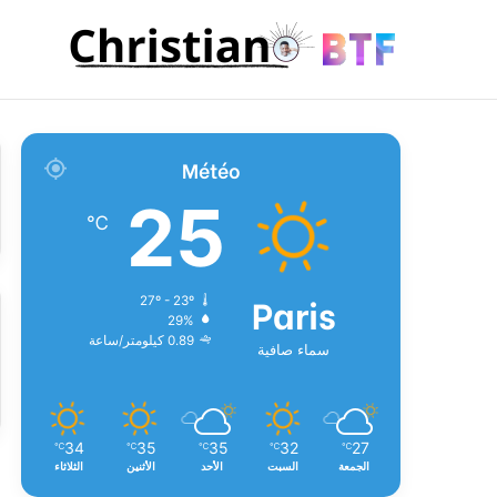
Météo
25
℃
Paris
27º - 23º
29%
0.89 كيلومتر/ساعة
سماء صافية
34
35
35
32
27
℃
℃
℃
℃
℃
الجمعة
السبت
الأحد
الأثنين
الثلاثاء