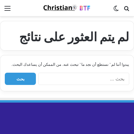
بحث عن
الوضع المظلم
الق
لم يتم العثور على نتائج
يبدوا أننا لم ’ نستطع أن نجد ما ’ تبحث عنه. من الممكن أن يساعدك البحث.
ا
ل
ب
ح
ث
ع
ن
: