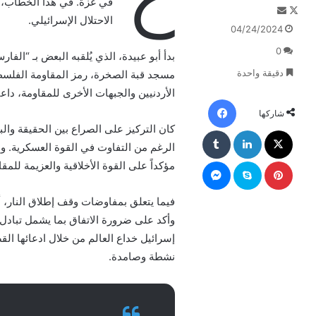
في غزة. في هذا الخطاب، 
F
أ
الاحتلال الإسرائيلي.
o
ر
04/24/2024
l
س
0
l
ل
بدأ أبو عبيدة، الذي يُلقبه البعض بـ “الف
o
ب
دقيقة واحدة
مسجد قبة الصخرة، رمز المقاومة الفلسطي
w
ر
الأردنيين والجبهات الأخرى للمقاومة، داعيا
o
ي
فيسبوك
شاركها
n
د
كان التركيز على الصراع بين الحقيقة وا
X
ا
X
لينكدإن
‏Tumblr
إ
الرغم من التفاوت في القوة العسكرية. وذ
ل
بينتيريست
سكايب
ماسنجر
مؤكداً على القوة الأخلاقية والعزيمة للمق
ك
ت
فيما يتعلق بمفاوضات وقف إطلاق النار، أد
ر
و
وأكد على ضرورة الاتفاق بما يشمل تبادل
ن
إسرائيل خداع العالم من خلال ادعائها الق
ي
نشطة وصامدة.
ا