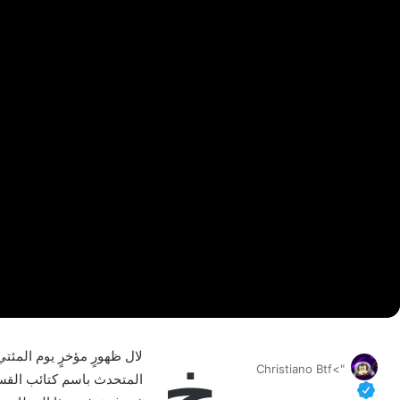
خ
لال ظهورٍ مؤخرٍ يوم المئ
">Christiano Btf
المتحدث باسم كتائب القسام،