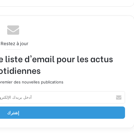
ع
سب
وب
تقر
ب
To
الوي
وك
ام
تشا
k
ب
ت
Restez à jour !
liste d'email pour les actus
otidiennes!
remier des nouvelles publications.
أ
د
خ
ل
ب
ر
ي