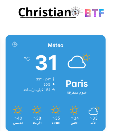
Météo
31
℃
Paris
33º - 24º
50%
1.54 كيلومتر/ساعة
غيوم متفرقة
40
38
35
34
33
℃
℃
℃
℃
℃
الأحد
الأثنين
الثلاثاء
الأربعاء
الخميس