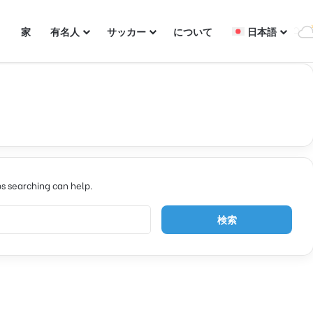
家
有名人
サッカー
について
日本語
ps searching can help.
検
索
: