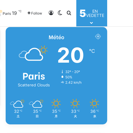
5
EN
℃
19
Log In
Switch skin
Search for
Follow
Paris
VEDETTE
Météo
20
℃
Paris
32º - 20º
50%
2.42 km/h
Scattered Clouds
32
35
35
33
36
℃
℃
℃
℃
℃
土
日
月
火
水