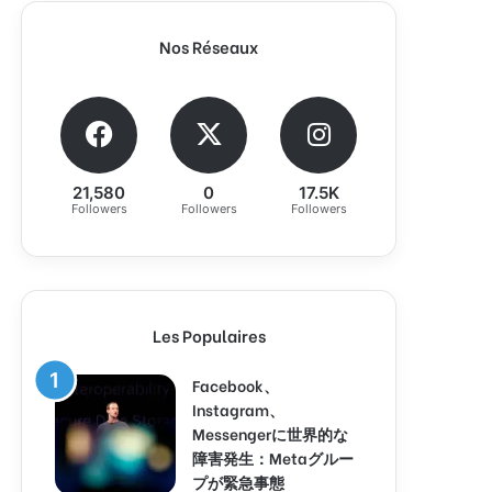
Nos Réseaux
21,580
0
17.5K
Followers
Followers
Followers
Les Populaires
Facebook、
Instagram、
Messengerに世界的な
障害発生：Metaグルー
プが緊急事態