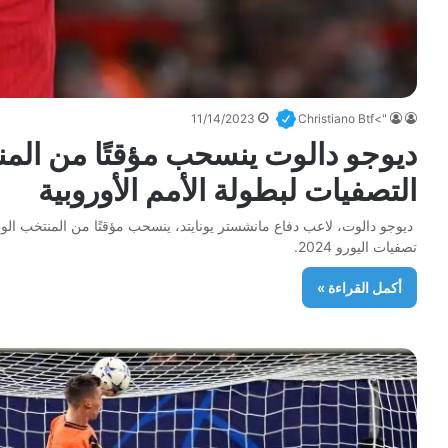
11/14/2023
">Christiano Btf
ديوجو دالوت ينسحب مؤقتًا من المن
التصفيات لبطولة الأمم الأوروبية
ديوجو دالوت، لاعب دفاع مانشستر يونايتد، ينسحب مؤقتًا من المنتخب الوط
تصفيات اليورو 2024.
أكمل القراءة »