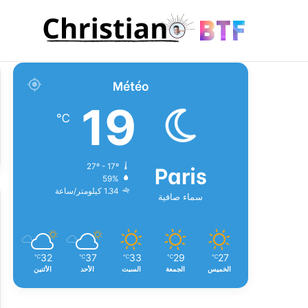
Météo
19
℃
Paris
27º - 17º
59%
1.34 كيلومتر/ساعة
سماء صافية
32
37
33
29
27
℃
℃
℃
℃
℃
الخميس
الجمعة
السبت
الأحد
الأثنين