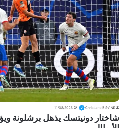
11/08/2023
">Christiano Btf
شاختار دونيتسك يذهل برشلونة ويؤ
الأبطال