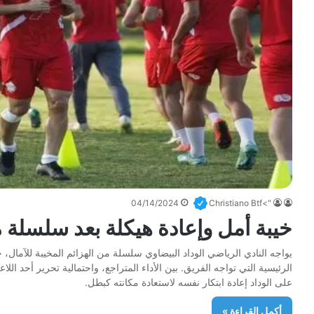
04/14/2024
">Christiano Btf
خيبة أمل وإعادة هيكلة بعد سلسلة م
يواجه النادي الرياضي الوداد البيضاوي سلسلة من الهزائم المخيبة للآما
الرئيسية التي تواجه الفريق. بين الأداء المتراجع، واحتمالية تحرير أحد الل
على الوداد إعادة ابتكار نفسه لاستعادة مكانته كبطل.
أكمل القراءة »