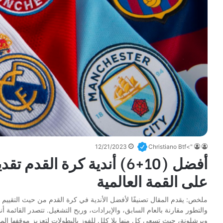
12/21/2023
">Christiano Btf
على القمة العالمية
والتطور مقارنة بالعام السابق، والإيرادات، وربح التشغيل. تتصدر القائمة أ
وبرشلونة، حيث تسعى كل منها بلا كلل للفوز بالبطولات لتعزيز موقفها الما